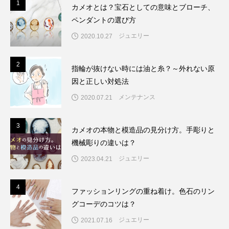
1
1
カメオとは？宝石としての意味とブローチ、
ペンダントの選び方
ジュエリー
2020.10.27
2
2
指輪が抜けない時には油と糸？～外れない原
因と正しい対処法
メンテナンス
2020.07.21
3
3
カメオの本物と模造品の見分け方。手彫りと
機械彫りの違いは？
ジュエリー
2023.04.21
4
4
ファッションリングの重ね着け。色石のリン
グコーデのコツは？
ジュエリー
2021.07.16