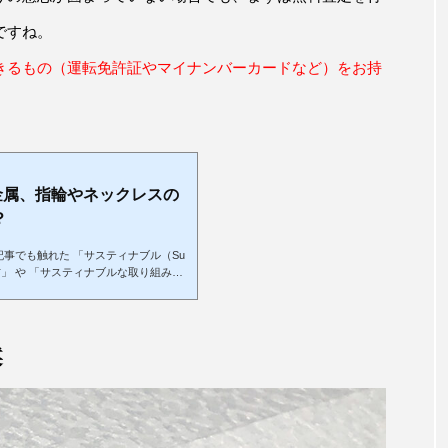
ですね。
きるもの（運転免許証やマイナンバーカードなど）をお持
金属、指輪やネックレスの
？
記事でも触れた 「サスティナブル（Su
素材」 や 「サスティナブルな取り組み」
機会が増え、選択肢として定着しつつあ
ー・ジーズ）」 や 「3R（スリー・アー
接な関わりを持っています。今回はアク
SDGsとは？ジュエリーやアクセサリ
案
ブルな取り組みについても考えていきま