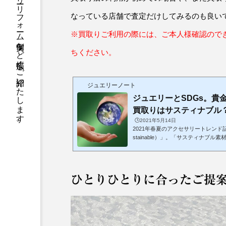
ジュエリーに関する雑学から活用法、ジュエリーリフォーム実例など幅広くご紹介いたします。
なっている店舗で査定だけしてみるのも良い
※買取りご利用の際には、ご本人様確認ので
ちください。
ジュエリーノート
ジュエリーとSDGs。貴
買取りはサスティナブル
🕒️2021年5月14日
2021年春夏のアクセサリートレンド
stainable）」。「サスティナブル
など、何かを買うときにも目にする
ります。また 「SDGs（エス・ディ
ル）」。これらも私たちの生活に密
セサリーとSDGsについて。そもそも
ひとりひとりに合ったご提
ーなどの装飾品におけるサスティナ
しょう。ジュエリーリフォ...