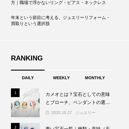
方｜職場で浮かないリング・ピアス・ネックレス
年末という節目に考える、ジュエリーリフォーム・
買取りという選択肢
RANKING
DAILY
WEEKLY
MONTHLY
1
1
カメオとは？宝石としての意味
とブローチ、ペンダントの選び
方
2020.10.27
ジュエリー
2
2
青い宝石一覧｜種類・意味（石