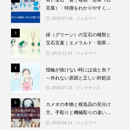
言葉）・特徴をわかりやすく解
説
2023.07.18
ジュエリー
3
3
緑（グリーン）の宝石の種類と
宝石言葉｜エメラルド・翡翠・
ペリドットなど人気の緑色の宝
2023.12.01
ジュエリー
石を紹介
4
4
指輪が抜けない時には油と糸？
～外れない原因と正しい対処法
2020.07.21
メンテナンス
5
5
カメオの本物と模造品の見分け
方。手彫りと機械彫りの違い
は？
2023.04.21
ジュエリー