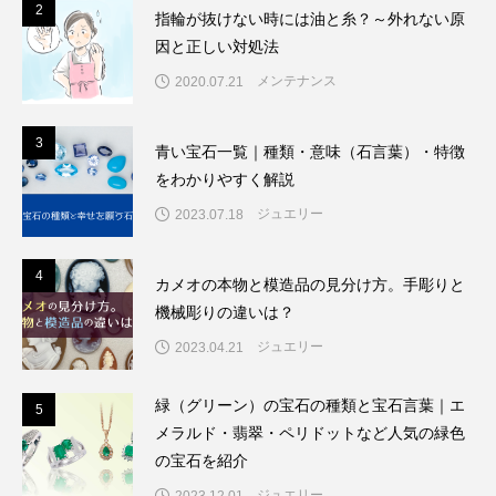
2
2
指輪が抜けない時には油と糸？～外れない原
因と正しい対処法
メンテナンス
2020.07.21
3
3
青い宝石一覧｜種類・意味（石言葉）・特徴
をわかりやすく解説
ジュエリー
2023.07.18
4
4
カメオの本物と模造品の見分け方。手彫りと
機械彫りの違いは？
ジュエリー
2023.04.21
緑（グリーン）の宝石の種類と宝石言葉｜エ
5
5
メラルド・翡翠・ペリドットなど人気の緑色
の宝石を紹介
ジュエリー
2023.12.01