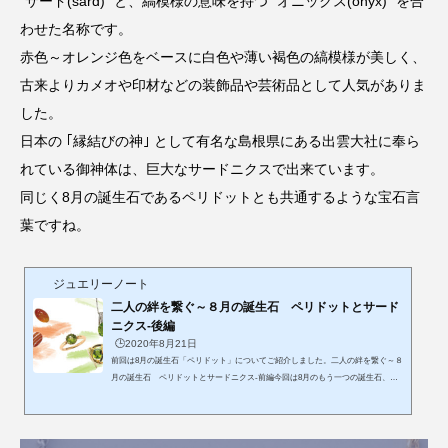
“サード(sard)” と、縞模様の意味を持つ “オニックス(onyx)” を合
わせた名称です。
赤色～オレンジ色をベースに白色や薄い褐色の縞模様が美しく、
古来よりカメオや印材などの装飾品や芸術品として人気がありま
した。
日本の ｢縁結びの神｣ として有名な島根県にある出雲大社に奉ら
れている御神体は、巨大なサードニクスで出来ています。
同じく8月の誕生石であるペリドットとも共通するような宝石言
葉ですね。
ジュエリーノート
二人の絆を繋ぐ～８月の誕生石 ペリドットとサード
ニクス-後編
🕒️2020年8月21日
前回は8月の誕生石「ペリドット」についてご紹介しました。二人の絆を繋ぐ～８
月の誕生石 ペリドットとサードニクス-前編今回は8月のもう一つの誕生石、
「サードニクス」について引き続きご紹介いたします。二色が調和する円満の石
～サードニクスについて8月の誕生石のもう一つは、「サードニクス（サードオニ
キス）」です。主な産地はアメリカ、ブラジル、ウルグアイ、インド、中国、ド
イツなど…。日本名は「紅縞瑪瑙（べにしまめのう）」と呼ばれ、その名の通