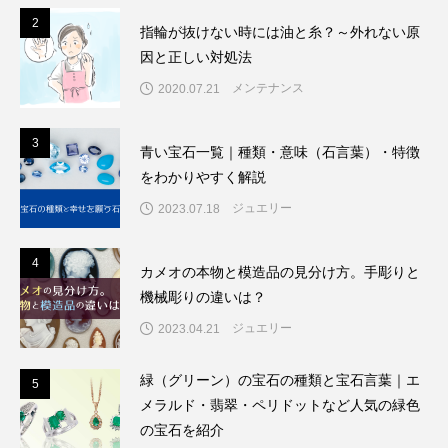
2
2
指輪が抜けない時には油と糸？～外れない原
因と正しい対処法
メンテナンス
2020.07.21
3
3
青い宝石一覧｜種類・意味（石言葉）・特徴
をわかりやすく解説
ジュエリー
2023.07.18
4
4
カメオの本物と模造品の見分け方。手彫りと
機械彫りの違いは？
ジュエリー
2023.04.21
緑（グリーン）の宝石の種類と宝石言葉｜エ
5
5
メラルド・翡翠・ペリドットなど人気の緑色
の宝石を紹介