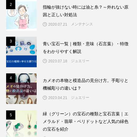
2
2
指輪が抜けない時には油と糸？～外れない原
因と正しい対処法
メンテナンス
2020.07.21
3
3
青い宝石一覧｜種類・意味（石言葉）・特徴
をわかりやすく解説
ジュエリー
2023.07.18
4
4
カメオの本物と模造品の見分け方。手彫りと
機械彫りの違いは？
ジュエリー
2023.04.21
緑（グリーン）の宝石の種類と宝石言葉｜エ
5
5
メラルド・翡翠・ペリドットなど人気の緑色
の宝石を紹介