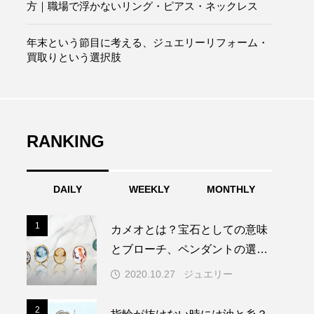
方｜職場で浮かないリング・ピアス・ネックレス
年末という節目に考える、ジュエリーリフォーム・
買取りという選択肢
RANKING
DAILY
WEEKLY
MONTHLY
1
1
カメオとは？宝石としての意味
とブローチ、ペンダントの選び
方
2020.10.27
ジュエリー
2
2