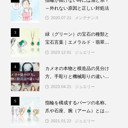
指輪が抜けない時には油と糸？
～外れない原因と正しい対処法
2020.07.21
メンテナンス
3
3
緑（グリーン）の宝石の種類と
宝石言葉｜エメラルド・翡翠・
ペリドットなど人気の緑色の宝
2023.12.01
ジュエリー
石を紹介
4
4
カメオの本物と模造品の見分け
方。手彫りと機械彫りの違い
は？
2023.04.21
ジュエリー
5
5
指輪を構成するパーツの名称。
爪や石座、腕（アーム）とは？-
前編
2021.01.22
ジュエリー