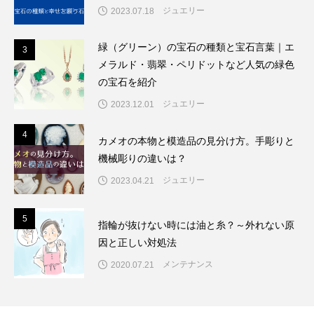
ジュエリー
2023.07.18
緑（グリーン）の宝石の種類と宝石言葉｜エ
3
3
メラルド・翡翠・ペリドットなど人気の緑色
の宝石を紹介
ジュエリー
2023.12.01
4
4
カメオの本物と模造品の見分け方。手彫りと
機械彫りの違いは？
ジュエリー
2023.04.21
5
5
指輪が抜けない時には油と糸？～外れない原
因と正しい対処法
メンテナンス
2020.07.21