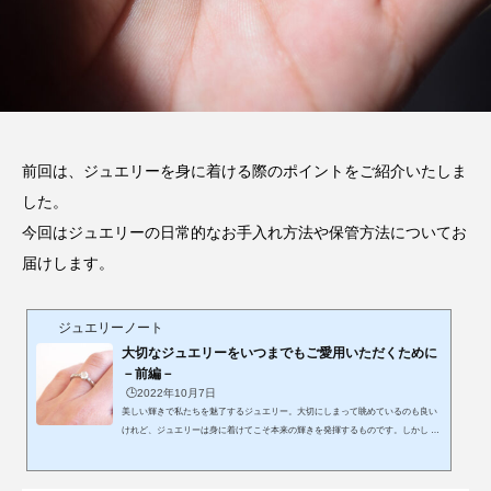
前回は、ジュエリーを身に着ける際のポイントをご紹介いたしま
した。
今回はジュエリーの日常的なお手入れ方法や保管方法についてお
届けします。
ジュエリーノート
大切なジュエリーをいつまでもご愛用いただくために
－前編－
🕒️2022年10月7日
美しい輝きで私たちを魅了するジュエリー。大切にしまって眺めているのも良い
けれど、ジュエリーは身に着けてこそ本来の輝きを発揮するものです。しかし ふ
と気が付くと、リングが変形していたり、どことなく宝石が曇っていたりという
事も…。お気に入りのジュエリーはいつまでも綺麗な状態で使用したいけれど、
一体どんな事に気を付ければ良いのでしょうか？ジュエリーを身に着ける際に気