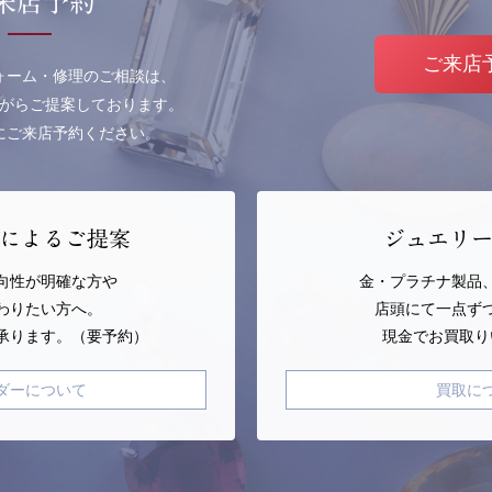
来店予約
ご来店
ォーム・修理のご相談は、
がらご提案しております。
にご来店予約ください。
によるご提案
ジュエリ
向性が明確な方や
金・プラチナ製品
わりたい方へ。
店頭にて一点ず
承ります。（要予約）
現金でお買取り
ダーについて
買取に