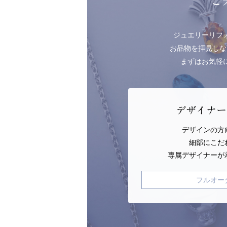
ご
ジュエリーリフ
お品物を拝見しな
まずはお気軽
デザイナー
デザインの方
細部にこだ
専属デザイナーが
フルオー