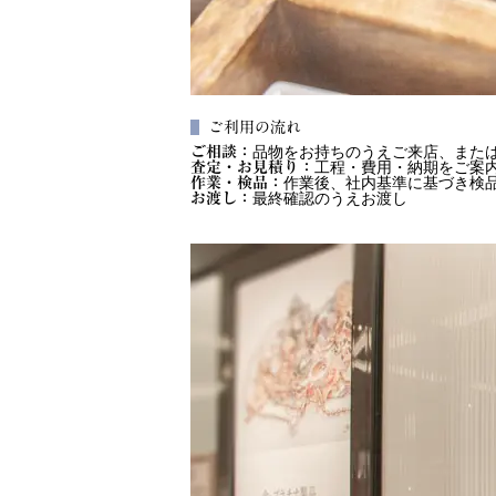
ご利用の流れ
品物をお持ちのうえご来店、また
ご相談：
工程・費用・納期をご案
査定・お見積り：
作業後、社内基準に基づき検
作業・検品：
最終確認のうえお渡し
お渡し：